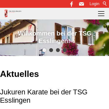
Login
Über uns
Willkommen bei der TSG
Esslingen!
Abteilungen
Veranstaltungen
Aktuelles
Downloadcenter
Jukuren Karate bei der TSG
Esslingen