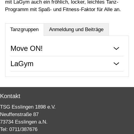
mit LaGym auch ein fröhlich, locker, leichtes Tanz-
Tanzen
Programm mit Spaß- und Fitness-Faktor für Alle an.
Tennis
Tischtennis
Tanzgruppen
Anmeldung und Beiträge
Turn- & Leichtathletik
Move ON!
Speziell für
Veranstaltungen
LaGym
Downloadcenter
Kontakt
TSG Esslingen 1898 e.V.
Neuffenstraße 87
73734 Esslingen a.N.
Tel: 0711/387676