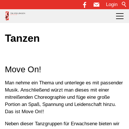
Login
Über uns
Tanzen
Abteilungen
Fußball
Move On!
Handball
Man nehme ein Thema und unterlege es mit passender
Karate
Musik. Anschließend würzt man dieses mit einer
mitreißenden Choreographie und füge eine große
KiPS - Kinderprojekt Sport
Portion an Spaß, Spannung und Leidenschaft hinzu.
Musik
Das ist Move On!!
Schach
Neben dieser Tanzgruppen für Erwachsene bieten wir